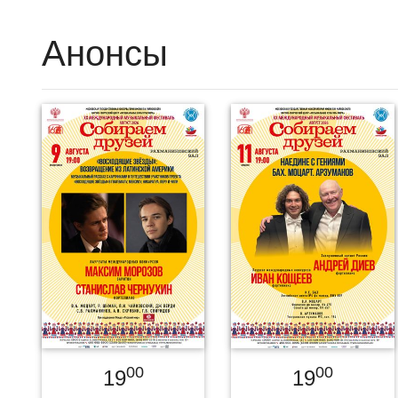
Анонсы
00
00
19
19