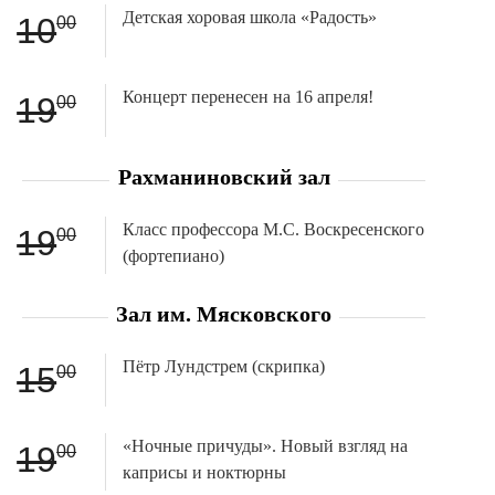
Детская хоровая школа «Радость»
10
00
Концерт перенесен на 16 апреля!
19
00
Рахманиновский зал
Класс профессора М.С. Воскресенского
19
00
(фортепиано)
Зал им. Мясковского
Пётр Лундстрем (скрипка)
15
00
«Ночные причуды». Новый взгляд на
19
00
каприсы и ноктюрны