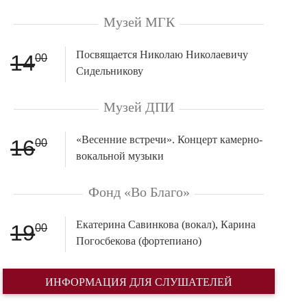
Музей МГК
Посвящается Николаю Николаевичу
14
00
Сидельникову
Музей ДПИ
«Весенние встречи». Концерт камерно-
16
00
вокальной музыки
Фонд «Во Благо»
Екатерина Савинкова (вокал), Карина
19
00
Погосбекова (фортепиано)
ИНФОРМАЦИЯ ДЛЯ СЛУШАТЕЛЕЙ