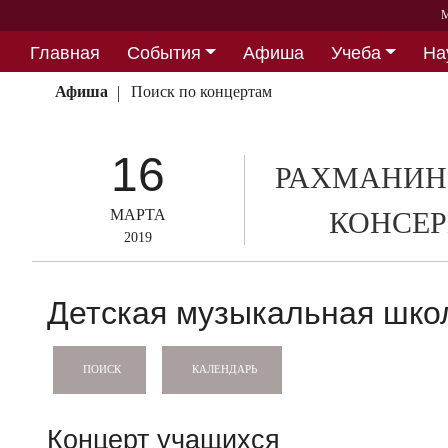
М
Главная
События
Афиша
Учеба
На
Партнерство
Афиша
Поиск по концертам
16
РАХМАНИН
МАРТА
КОНСЕР
2019
Детская музыкальная школ
КАЛЕНДАРЬ
ПОИСК
Концерт учащихся