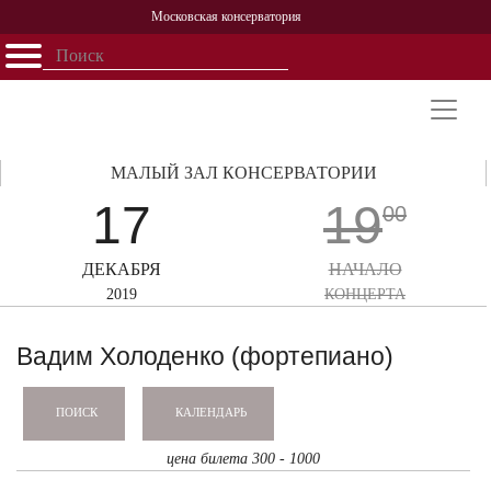
Московская консерватория
Открыть - закрыть
Главная
События
Афиша
Учеба
Наука
Структура
Персоналии
История
Партнерство
МАЛЫЙ ЗАЛ КОНСЕРВАТОРИИ
17
19
00
ДЕКАБРЯ
НАЧАЛО
2019
КОНЦЕРТА
Вадим Холоденко (фортепиано)
КАЛЕНДАРЬ
ПОИСК
цена билета 300 - 1000