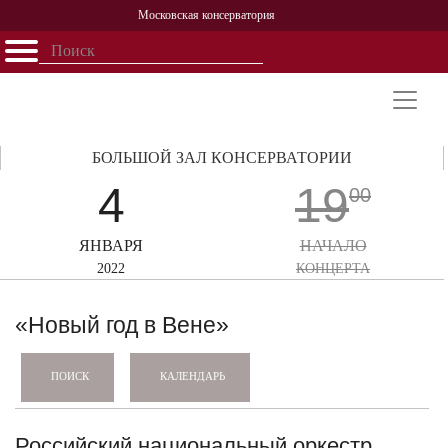
Московская консерватория
Открыть - закрыть
Главная
События
Афиша
Учеба
Наука
Структура
Персоналии
История
Партнерство
БОЛЬШОЙ ЗАЛ КОНСЕРВАТОРИИ
4
19
00
ЯНВАРЯ
НАЧАЛО
2022
КОНЦЕРТА
«Новый год в Вене»
КАЛЕНДАРЬ
ПОИСК
Российский национальный оркестр