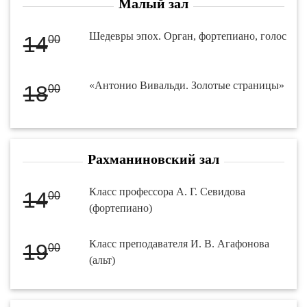
Малый зал
Шедевры эпох. Орган, фортепиано, голос
14
00
«Антонио Вивальди. Золотые страницы»
18
00
Рахманиновский зал
Класс профессора А. Г. Севидова
14
00
(фортепиано)
Класс преподавателя И. В. Агафонова
19
00
(альт)