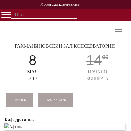
Московская консерватория
Открыть - закрыть
Главная
События
Афиша
Учеба
Наука
Структура
Персоналии
История
Партнерство
РАХМАНИНОВСКИЙ ЗАЛ КОНСЕРВАТОРИИ
8
14
00
МАЯ
НАЧАЛО
2010
КОНЦЕРТА
КАЛЕНДАРЬ
ПОИСК
Кафедра альта