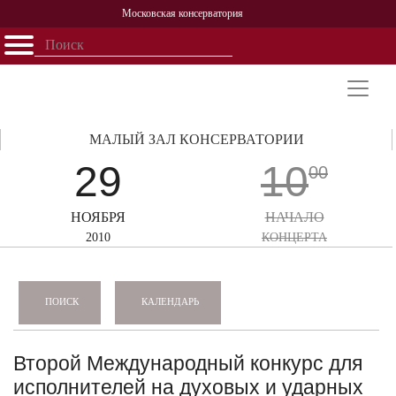
Московская консерватория
Открыть - закрыть
Главная
События
Афиша
Учеба
Наука
Структура
Персоналии
История
Партнерство
МАЛЫЙ ЗАЛ КОНСЕРВАТОРИИ
29
10
00
НОЯБРЯ
НАЧАЛО
2010
КОНЦЕРТА
КАЛЕНДАРЬ
ПОИСК
Второй Международный конкурс для
исполнителей на духовых и ударных