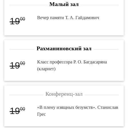
Малый зал
Вечер памяти Т. А. Гайдамович
19
00
Рахманиновский зал
Класс профессора Р. О. Багдасаряна
19
00
(кларнет)
Конференц-зал
«В плену изящных безумств». Станислав
19
00
Грес