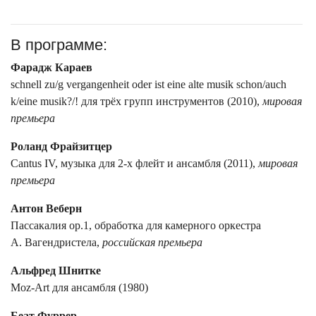
В программе:
Фарадж Караев
schnell zu/g vergangenheit oder ist eine alte musik schon/auch
k/eine musik?/! для трёх групп инструментов (2010),
мировая
премьера
Роланд Фрайзитцер
Cantus IV, музыка для 2-х флейт и ансамбля (2011),
мировая
премьера
Антон Веберн
Пассакалия ор.1, обработка для камерного оркестра
А. Вагендристела,
российская премьера
Альфред Шнитке
Moz-Art для ансамбля (1980)
Беат Фуррер