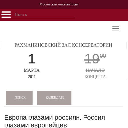
Московская консерватория
Открыть - закрыть
Главная
События
Афиша
Учеба
Наука
Структура
Персоналии
История
Партнерство
РАХМАНИНОВСКИЙ ЗАЛ КОНСЕРВАТОРИИ
1
19
00
МАРТА
НАЧАЛО
2011
КОНЦЕРТА
КАЛЕНДАРЬ
ПОИСК
Европа глазами россиян. Россия
глазами европейцев