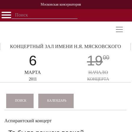
Московская консерватория
Открыть - закрыть
Главная
События
Афиша
Учеба
Наука
Структура
Персоналии
История
Партнерство
КОНЦЕРТНЫЙ ЗАЛ ИМЕНИ Н.Я. МЯСКОВСКОГО
6
19
00
МАРТА
НАЧАЛО
2011
КОНЦЕРТА
КАЛЕНДАРЬ
ПОИСК
Аспирантский концерт