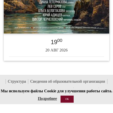
00
19
20 АВГ 2026
Структура
Сведения об образовательной организации
Национальные проекты России
Антитеррор
Мы используем файлы Cookie для улучшения работы сайта.
Пожарная безопасность
Ссылки
О сайте
Контакты
Подробнее
OK
Кассы работают с 12:00 до 19:00 (перерыв 15:00-15:30)