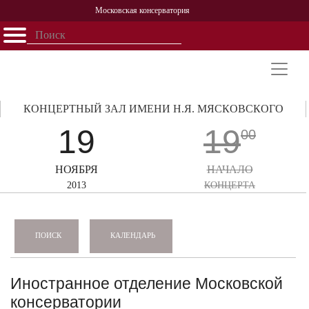
Московская консерватория
Открыть - закрыть
Главная
События
Афиша
Учеба
Наука
Структура
Персоналии
История
Партнерство
КОНЦЕРТНЫЙ ЗАЛ ИМЕНИ Н.Я. МЯСКОВСКОГО
19
19
00
НОЯБРЯ
НАЧАЛО
2013
КОНЦЕРТА
КАЛЕНДАРЬ
ПОИСК
Иностранное отделение Московской
консерватории