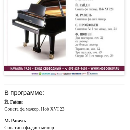
В программе:
Й. Гайдн
Соната фа мажор, Hob XVI 23
М. Равель
Сонатина фа-диез минор