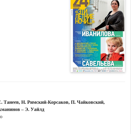
С. Танеев, Н. Римский-Корсаков, П. Чайковский,
хманинов – Э. Уайлд
но