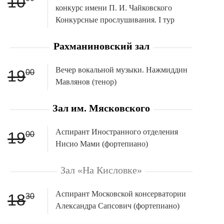
10
конкурс имени П. И. Чайковского
Конкурсные прослушивания. I тур
Рахманиновский зал
Вечер вокальной музыки. Нажмиддин
19
00
Мавлянов (тенор)
Зал им. Мясковского
Аспирант Иностранного отделения
19
00
Нисио Мами (фортепиано)
Зал «На Кисловке»
Аспирант Московской консерватории
18
30
Александра Сапсович (фортепиано)