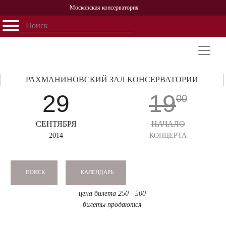
Московская консерватория
Открыть - закрыть
Главная
События
Афиша
Учеба
Наука
Структура
Персоналии
История
Партнерство
РАХМАНИНОВСКИЙ ЗАЛ КОНСЕРВАТОРИИ
29
19
00
СЕНТЯБРЯ
НАЧАЛО
2014
КОНЦЕРТА
КАЛЕНДАРЬ
ПОИСК
цена билета 250 - 500
билеты продаются