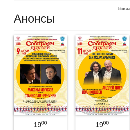
Внима
Анонсы
00
00
19
19