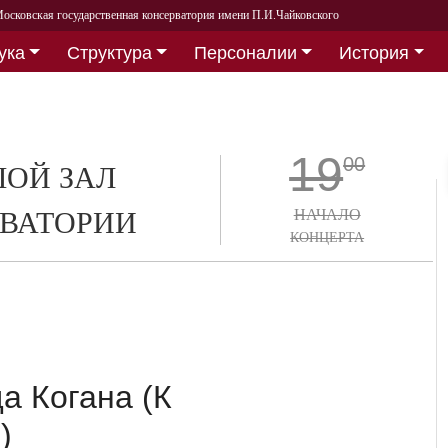
осковская государственная консерватория имени П.И.Чайковского
ука
Структура
Персоналии
История
19
00
ОЙ ЗАЛ
ВАТОРИИ
НАЧАЛО
КОНЦЕРТА
а Когана (К
)