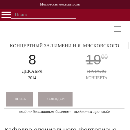
Московская консерватория
Открыть - закрыть
Главная
События
Афиша
Учеба
Наука
Структура
Персоналии
История
Партнерство
КОНЦЕРТНЫЙ ЗАЛ ИМЕНИ Н.Я. МЯСКОВСКОГО
8
19
00
ДЕКАБРЯ
НАЧАЛО
2014
КОНЦЕРТА
КАЛЕНДАРЬ
ПОИСК
вход по бесплатным билетам - выдаются при входе
Кафедра специального фортепиано