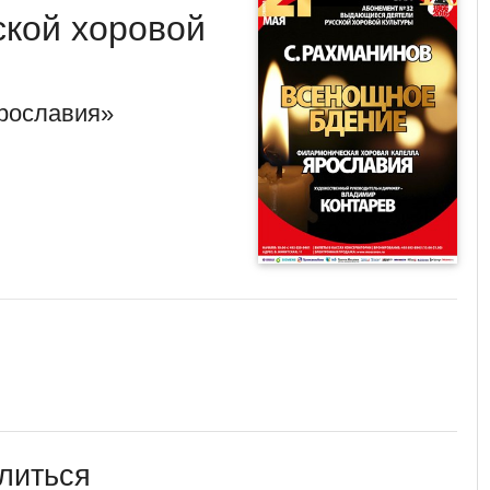
кой хоровой
рославия»
литься