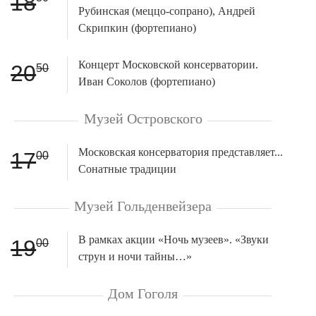
18
Рубинская (меццо-сопрано), Андрей
Скрипкин (фортепиано)
Концерт Московской консерватории.
20
50
Иван Соколов (фортепиано)
Музей Островского
Московская консерватория представляет...
17
00
Сонатные традиции
Музей Гольденвейзера
В рамках акции «Ночь музеев». «Звуки
19
00
струн и ночи тайны…»
Дом Гоголя