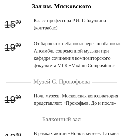
Зал им. Мясковского
Класс профессора Р.И. Габдуллина
15
00
(контрабас)
От барокко к небарокко через необарокко.
19
00
Ансамбль современной музыки при
кафедре сочинения композиторского
факультета МГК «Mixtum Compositum»
Музей С. Прокофьева
Ночь музеев. Московская консерватория
19
00
представляет: «Прокофьев. До и после»
Балконный зал
В рамках акции «Ночь в музее». Татьяна
30