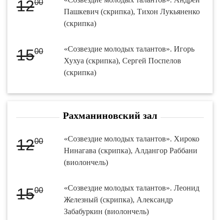
12
00
Пашкевич (скрипка), Тихон Лукьяненко
(скрипка)
«Созвездие молодых талантов». Игорь
15
00
Хухуа (скрипка), Сергей Поспелов
(скрипка)
Рахманиновский зал
«Созвездие молодых талантов». Хироко
12
00
Нинагава (скрипка), Алдангор Раббани
(виолончель)
«Созвездие молодых талантов». Леонид
15
00
Железный (скрипка), Александр
Забабуркин (виолончель)