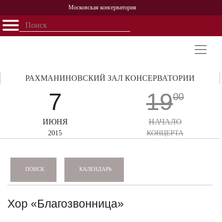
Московская консерватория
Открыть - закрыть
Главная
События
Афиша
Учеба
Наука
Структура
Персоналии
История
Партнерство
РАХМАНИНОВСКИЙ ЗАЛ КОНСЕРВАТОРИИ
7
19
00
ИЮНЯ
НАЧАЛО
2015
КОНЦЕРТА
КАЛЕНДАРЬ
ПОИСК
Хор «Благозвонница»