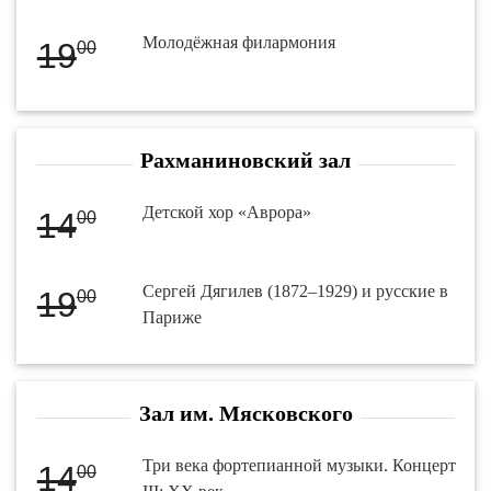
Молодёжная филармония
19
00
Рахманиновский зал
Детской хор «Аврора»
14
00
Сергей Дягилев (1872–1929) и русские в
19
00
Париже
Зал им. Мясковского
Три века фортепианной музыки. Концерт
14
00