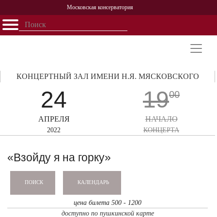
Московская консерватория
Открыть - закрыть
Главная
События
Афиша
Учеба
Наука
Структура
Персоналии
История
Партнерство
КОНЦЕРТНЫЙ ЗАЛ ИМЕНИ Н.Я. МЯСКОВСКОГО
24
19
00
АПРЕЛЯ
НАЧАЛО
2022
КОНЦЕРТА
«Взойду я на горку»
КАЛЕНДАРЬ
ПОИСК
цена билета 500 - 1200
доступно по пушкинской карте