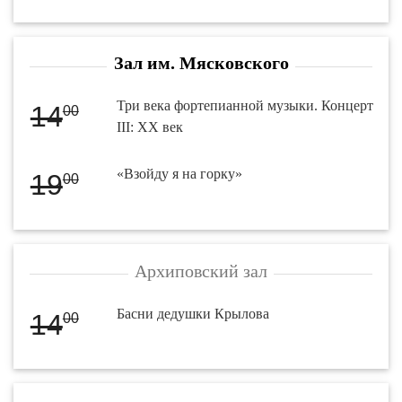
Зал им. Мясковского
Три века фортепианной музыки. Концерт
14
00
III: XX век
«Взойду я на горку»
19
00
Архиповский зал
Басни дедушки Крылова
14
00