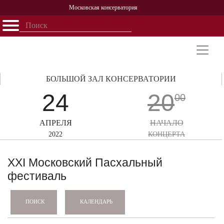
Московская консерватория
Открыть - закрыть
Главная
События
Афиша
Учеба
Наука
Структура
Персоналии
История
Партнерство
БОЛЬШОЙ ЗАЛ КОНСЕРВАТОРИИ
24
20
00
АПРЕЛЯ
НАЧАЛО
2022
КОНЦЕРТА
XXI Московский Пасхальный
фестиваль
КАЛЕНДАРЬ
ПОИСК