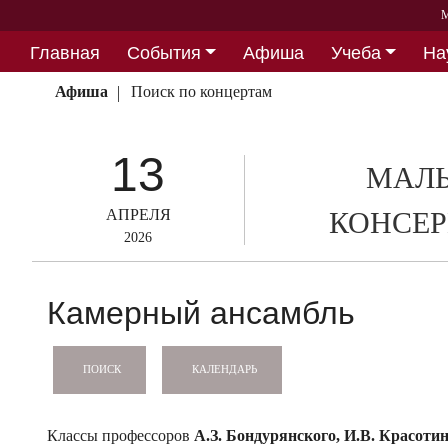
М
Главная
События
Афиша
Учеба
На
Партнерство
Афиша
Поиск по концертам
13
МАЛЫ
АПРЕЛЯ
КОНСЕР
2026
Камерный ансамбль
КАЛЕНДАРЬ
ПОИСК
Классы профессоров
А.З. Бондурянского, И.В. Красоти