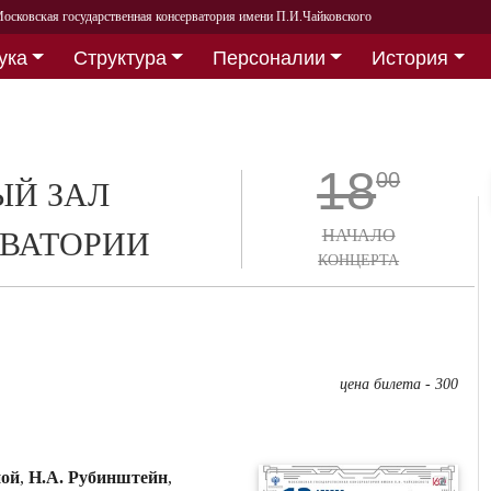
осковская государственная консерватория имени П.И.Чайковского
ука
Структура
Персоналии
История
18
00
Й ЗАЛ
ВАТОРИИ
НАЧАЛО
КОНЦЕРТА
цена билета - 300
ной
,
Н.А. Рубинштейн
,