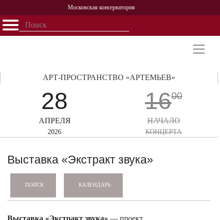
Московская консерватория
Открыть - закрыть
Главная
События
Афиша
Учеба
Наука
Структура
Персоналии
История
Партнерство
АРТ-ПРОСТРАНСТВО «АРТЕМЬЕВ»
28
16
00
АПРЕЛЯ
НАЧАЛО
2026
КОНЦЕРТА
Выставка «Экстракт звука»
КАЛЕНДАРЬ
ПОИСК
Выставка «Экстракт звука»
— проект