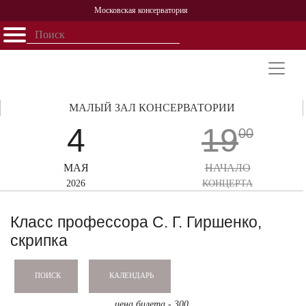
Московская консерватория
Открыть - закрыть
Главная
События
Афиша
Учеба
Наука
Структура
Персоналии
История
Партнерство
МАЛЫЙ ЗАЛ КОНСЕРВАТОРИИ
4
19
00
МАЯ
НАЧАЛО
2026
КОНЦЕРТА
Класс профессора С. Г. Гиршенко,
скрипка
КАЛЕНДАРЬ
ПОИСК
цена билета - 300