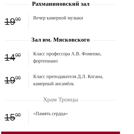
Рахманиновский зал
Вечер камерной музыки
19
00
Зал им. Мясковского
Класс профессора А.В. Фоменко,
14
00
фортепиано
Класс преподавателя Д.Л. Когана,
19
00
камерный ансамбль
Храм Троицы
«Память сердца»
15
00