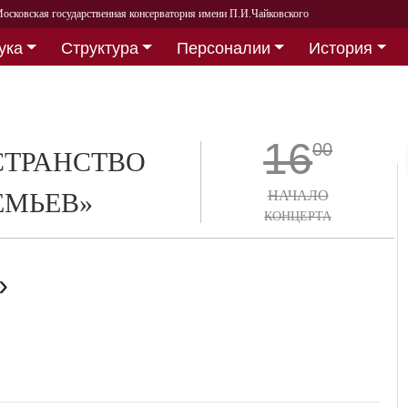
осковская государственная консерватория имени П.И.Чайковского
ука
Структура
Персоналии
История
16
00
СТРАНСТВО
ЕМЬЕВ»
НАЧАЛО
КОНЦЕРТА
»