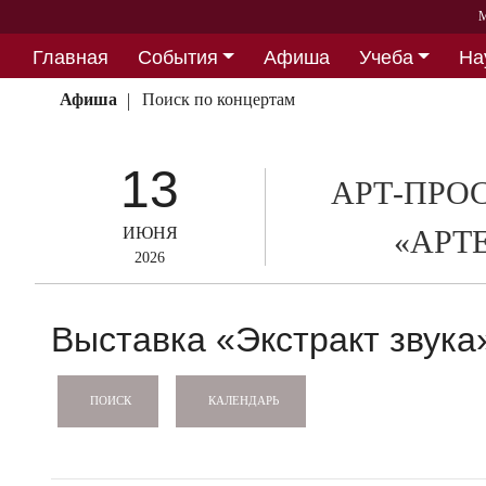
М
Главная
События
Афиша
Учеба
На
Партнерство
Афиша
Поиск по концертам
13
АРТ-ПРО
ИЮНЯ
«АРТ
2026
Выставка «Экстракт звука
КАЛЕНДАРЬ
ПОИСК