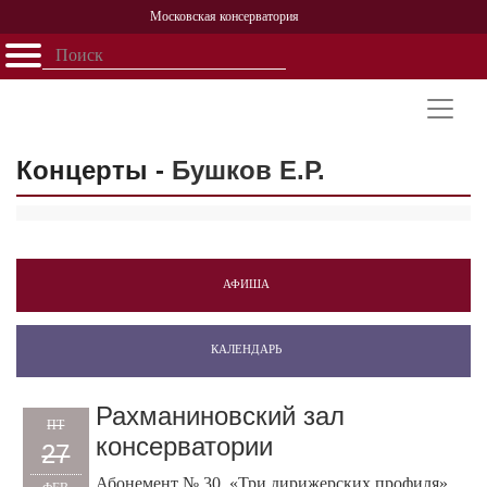
Московская консерватория
Открыть - закрыть
Главная
События
Афиша
Учеба
Наука
Структура
Персоналии
История
Партнерство
Концерты -
Бушков Е.Р.
АФИША
КАЛЕНДАРЬ
Рахманиновский зал
ПТ
консерватории
27
Абонемент № 30. «Три дирижерских профиля».