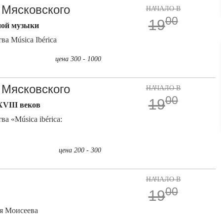
 Мясковского
НАЧАЛО В
00
19
нной музыки
а Música Ibérica
цена 300 - 1000
 Мясковского
НАЧАЛО В
00
19
XVIII веков
а «Música ibérica:
цена 200 - 300
НАЧАЛО В
00
19
я Моисеева