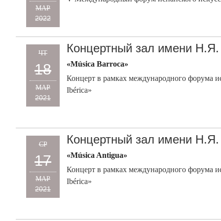
МАР
2022
Концертный зал имени Н.Я.
ЧТ
«Música Barroca»
18
Концерт в рамках международного форума ис
МАР
Ibérica»
2021
Концертный зал имени Н.Я.
СР
«Música Antigua»
17
Концерт в рамках международного форума ис
МАР
Ibérica»
2021