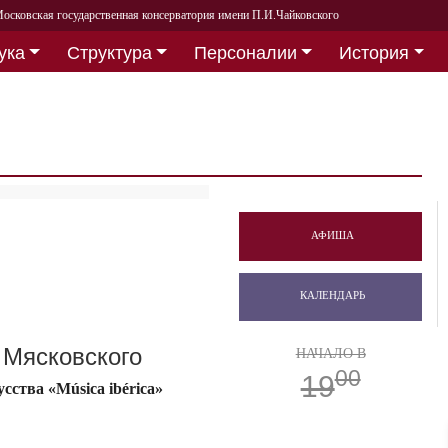
осковская государственная консерватория имени П.И.Чайковского
ука
Структура
Персоналии
История
АФИША
КАЛЕНДАРЬ
 Мясковского
НАЧАЛО В
00
19
ства «Música ibérica»