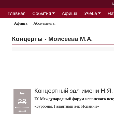
М
Главная
События
Афиша
Учеба
На
Партнерство
Афиша
Абонементы
Концерты -
Моисеева М.А.
Концертный зал имени Н.Я.
СБ
IX Международный форум испанского искус
28
«Бурбоны. Галантный век Испании»
ФЕВ