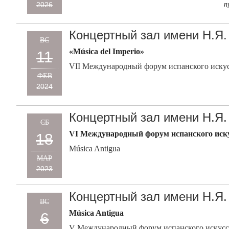
2026
п
Концертный зал имени Н.Я.
ВС
«Música del Imperio»
11
VII Международный форум испанского искусс
ФЕВ
2024
Концертный зал имени Н.Я.
СБ
VI Международный форум испанского искус
18
Música Antigua
МАР
2023
Концертный зал имени Н.Я.
ВС
Música Antigua
6
V Международный форум испанского искусств