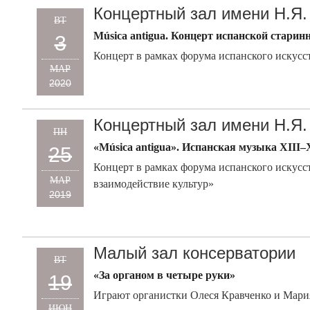
Концертный зал имени Н.Я.
ВТ
Música antigua. Концерт испанской стари
3
Концерт в рамках форума испанского искусств
МАР
2020
Концертный зал имени Н.Я.
ПН
«Música antigua». Испанская музыка XIII–
25
Концерт в рамках форума испанского искусств
МАР
взаимодействие культур»
2019
Малый зал консерватории
ВТ
«За органом в четыре руки»
19
Играют органистки Олеся Кравченко и Мари
ИЮН