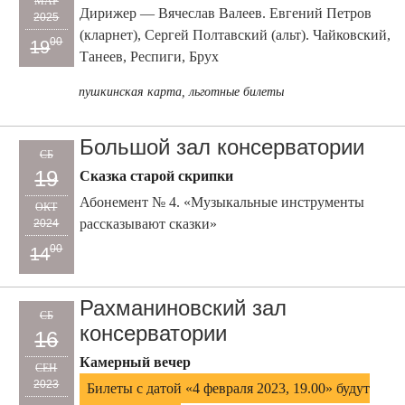
МАР
Дирижер — Вячеслав Валеев. Евгений Петров
2025
(кларнет), Сергей Полтавский (альт). Чайковский,
00
19
Танеев, Респиги, Брух
пушкинская карта, льготные билеты
Большой зал консерватории
СБ
19
Сказка старой скрипки
Абонемент № 4. «Музыкальные инструменты
ОКТ
рассказывают сказки»
2024
00
14
Рахманиновский зал
СБ
консерватории
16
Камерный вечер
СЕН
2023
Билеты с датой «4 февраля 2023, 19.00» будут