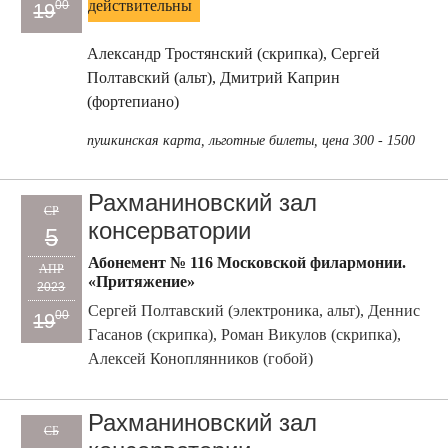
действительны
00
19
Александр Тростянский (скрипка), Сергей
Полтавский (альт), Дмитрий Каприн
(фортепиано)
пушкинская карта, льготные билеты, цена 300 - 1500
Рахманиновский зал
СР
консерватории
5
Абонемент № 116 Московской филармонии.
АПР
«Притяжение»
2023
Сергей Полтавский (электроника, альт), Деннис
00
19
Гасанов (скрипка), Роман Викулов (скрипка),
Алексей Коноплянников (гобой)
Рахманиновский зал
СБ