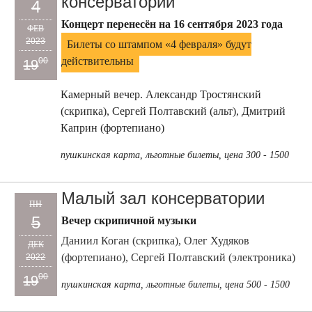
консерватории
4
Концерт перенесён на 16 сентября 2023 года
ФЕВ
2023
Билеты со штампом «4 февраля» будут
действительны
00
19
Камерный вечер. Александр Тростянский
(скрипка), Сергей Полтавский (альт), Дмитрий
Каприн (фортепиано)
пушкинская карта, льготные билеты, цена 300 - 1500
Малый зал консерватории
ПН
5
Вечер скрипичной музыки
Даниил Коган (скрипка), Олег Худяков
ДЕК
(фортепиано), Сергей Полтавский (электроника)
2022
00
19
пушкинская карта, льготные билеты, цена 500 - 1500