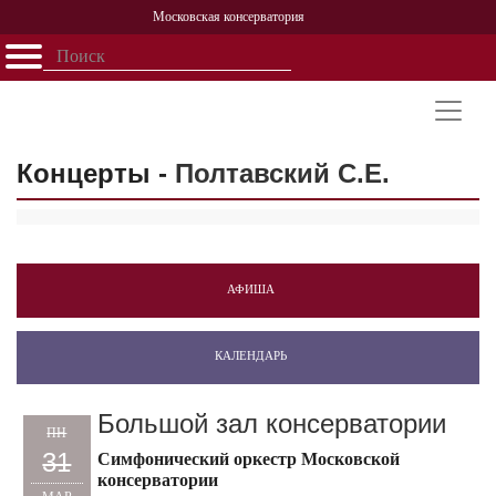
Московская консерватория
Открыть - закрыть
Главная
События
Афиша
Учеба
Наука
Структура
Персоналии
История
Партнерство
Концерты -
Полтавский С.Е.
АФИША
КАЛЕНДАРЬ
Большой зал консерватории
ПН
31
Симфонический оркестр Московской
консерватории