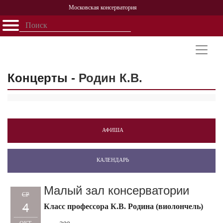
Московская консерватория
Открыть - закрыть
Главная
События
Афиша
Учеба
Наука
Структура
Персоналии
История
Партнерство
Концерты -
Родин К.В.
АФИША
КАЛЕНДАРЬ
Малый зал консерватории
СР
4
Класс профессора К.В. Родина (виолончель)