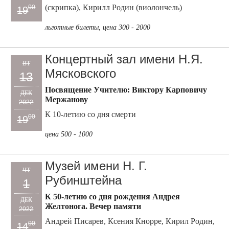
(скрипка), Кирилл Родин (виолончель)
00
19
льготные билеты, цена 300 - 2000
Концертный зал имени Н.Я.
ВТ
Мясковского
13
Посвящение Учителю: Виктору Карповичу
ДЕК
Мержанову
2022
К 10-летию со дня смерти
00
19
цена 500 - 1000
Музей имени Н. Г.
ЧТ
Рубинштейна
1
К 50-летию со дня рождения Андрея
ДЕК
Желтонога. Вечер памяти
2022
Андрей Писарев, Ксения Кнорре, Кирил Родин,
00
14