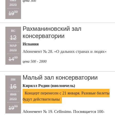
ОКТ
цена 300
2023
00
19
Рахманиновский зал
ВС
консерватории
12
Испания
МАР
2023
Абонемент № 28. «О дальних странах и людях»
00
14
цена 500 - 2000
Малый зал консерватории
ПН
16
Кирилл Родин (виолончель)
Концерт перенесен с 21 января. Разовые билеты
ЯНВ
будут действительны
2023
00
19
Абонемент № 19. Cellissimo. Посвящается 100-