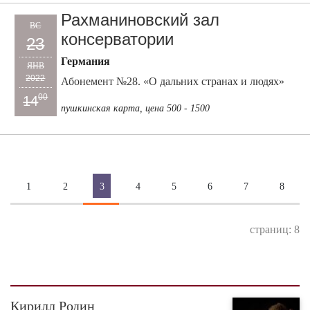
Рахманиновский зал
ВС
консерватории
23
Германия
ЯНВ
2022
Абонемент №28. «О дальних странах и людях»
00
14
пушкинская карта, цена 500 - 1500
1
2
3
4
5
6
7
8
страниц: 8
Кирилл Родин