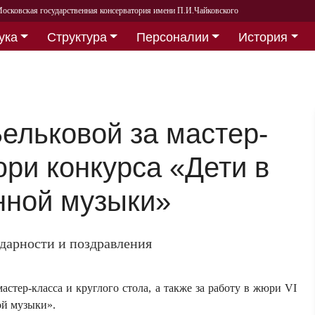
осковская государственная консерватория имени П.И.Чайковского
ука
Структура
Персоналии
История
Бельковой за мастер-
юри конкурса «Дети в
нной музыки»
дарности и поздравления
астер-класса и круглого стола, а также за работу в жюри VI
ой музыки».