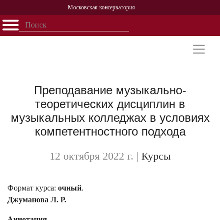
Московская консерватория
Открыть - закрыть
Главная
События
Афиша
Учеба
Наука
Структура
Персоналии
История
Партнерство
Преподавание музыкально-
теоретических дисциплин в
музыкальных колледжах в условиях
компетентностного подхода
12 октября 2022 г.
|
Курсы
Формат курса:
очный
.
Джуманова Л. Р.
Аннотация