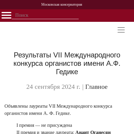
Московская консерватория
Открыть - закрыть
Главная
События
Афиша
Учеба
Наука
Структура
Персоналии
История
Партнерство
Результаты VII Международного
конкурса органистов имени А.Ф.
Гедике
24 сентября 2024 г.
|
Главное
Объявлены лауреаты VII Международного конкурса
органистов имени А. Ф. Гедике.
I премия — не присуждена
II премия и звание лауреата:
Анаит Оганесян