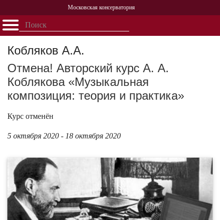
Московская консерватория
Открыть - закрыть
Главная
События
Афиша
Учеба
Наука
Структура
Персоналии
История
Кобляков А.А.
Партнерство
Отмена! Авторский курс А. А.
Коблякова «Музыкальная
композиция: теория и практика»
Курс отменён
5 октября 2020 - 18 октября 2020