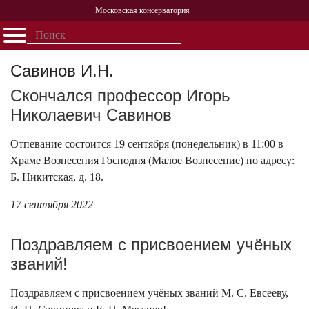
Московская консерватория
Открыть - закрыть
Главная
События
Афиша
Учеба
Наука
Структура
Персоналии
История
Савинов И.Н.
Партнерство
Скончался профессор Игорь
Николаевич Савинов
Отпевание состоится 19 сентября (понедельник) в 11:00 в
Храме Вознесения Господня (Малое Вознесение) по адресу:
Б. Никитская, д. 18.
17 сентября 2022
Поздравляем с присвоением учёных
званий!
Поздравляем с присвоением учёных званий М. С. Евсееву,