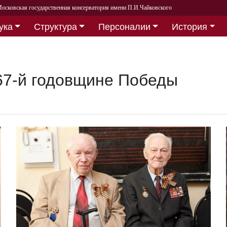
осковская государственная консерватория имени П.И.Чайковского
ука
Структура
Персоналии
История
67-й годовщине Победы