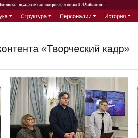
осковская государственная консерватория имени П.И.Чайковского
ука
Структура
Персоналии
История
контента «Творческий кадр»