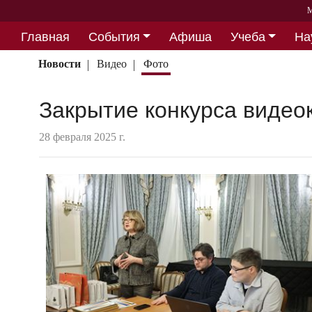
М
Главная
События
Афиша
Учеба
На
Партнерство
Новости
Видео
Фото
Закрытие конкурса видео
28 февраля 2025 г.