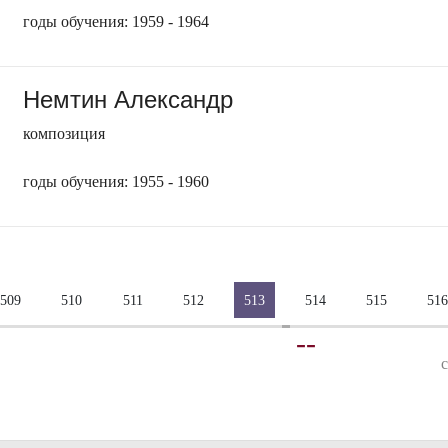
годы обучения: 1959 - 1964
Немтин Александр
композиция
годы обучения: 1955 - 1960
509
510
511
512
513
514
515
516
-
-