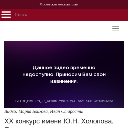
Московская консерватория
Открыть - закрыть
Главная
События
Афиша
Учеба
Наука
Структура
Персоналии
История
Партнерство
Видео: Мария Бойкова, Иван Старостин
XX конкурс имени Ю.Н. Холопова.