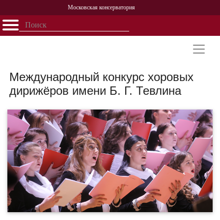
Московская консерватория
Открыть - закрыть
Главная
События
Афиша
Учеба
Наука
Структура
Персоналии
История
Партнерство
Международный конкурс хоровых
дирижёров имени Б. Г. Тевлина