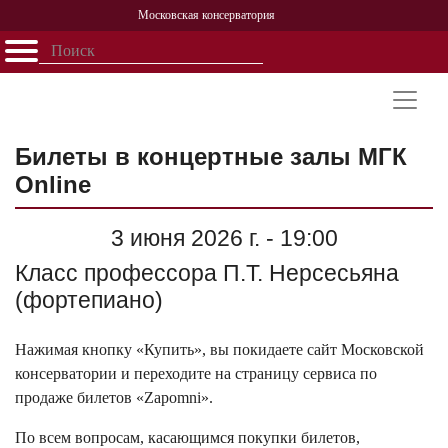
Московская консерватория
Открыть - закрыть
Главная
События
Афиша
Учеба
Наука
Структура
Персоналии
История
Партнерство
Билеты в концертные залы МГК
Online
3 июня 2026 г. - 19:00
Класс профессора П.Т. Нерсесьяна
(фортепиано)
Нажимая кнопку «Купить», вы покидаете сайт Московской
консерватории и переходите на страницу сервиса по
продаже билетов «Zapomni».
По всем вопросам, касающимся покупки билетов,