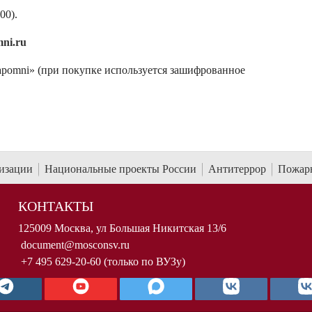
00).
ni.ru
apomni» (при покупке используется зашифрованное
низации
Национальные проекты России
Антитеррор
Пожарн
КОНТАКТЫ
125009 Москва, ул Большая Никитская 13/6
document@mosconsv.ru
+7 495 629-20-60 (только по ВУЗу)