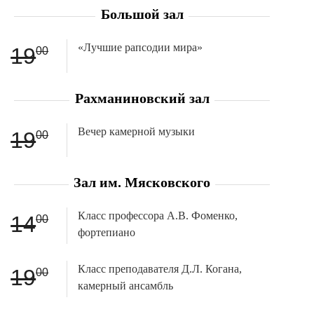
Большой зал
«Лучшие рапсодии мира»
19
00
Рахманиновский зал
Вечер камерной музыки
19
00
Зал им. Мясковского
Класс профессора А.В. Фоменко,
14
00
фортепиано
Класс преподавателя Д.Л. Когана,
19
00
камерный ансамбль