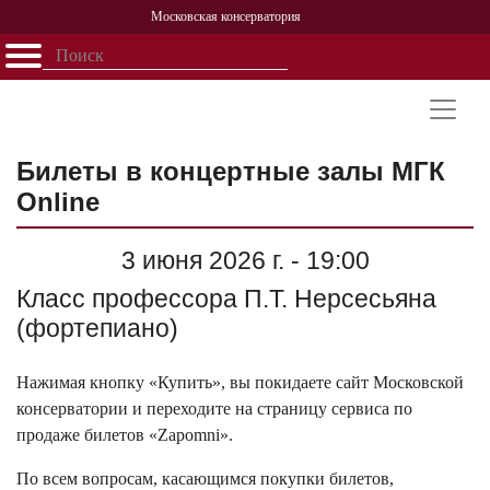
Московская консерватория
Открыть - закрыть
Главная
События
Афиша
Учеба
Наука
Структура
Персоналии
История
Партнерство
Билеты в концертные залы МГК
Online
3 июня 2026 г. - 19:00
Класс профессора П.Т. Нерсесьяна
(фортепиано)
Нажимая кнопку «Купить», вы покидаете сайт Московской
консерватории и переходите на страницу сервиса по
продаже билетов «Zapomni».
По всем вопросам, касающимся покупки билетов,