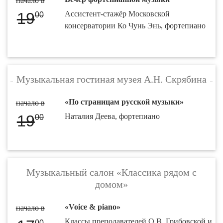
начало в
19
Ассистент-стажёр Московской
00
консерватории Ко Чунь Энь, фортепиано
Музыкальная гостиная музея А.Н. Скрябина
«По страницам русской музыки»
начало в
19
Наталия Деева, фортепиано
00
Музыкальный салон «Классика рядом с
домом»
«Voice & piano»
начало в
Классы преподавателей О.В. Грибовской и
00