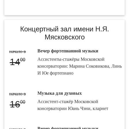
Концертный зал имени Н.Я.
Мясковского
Вечер фортепианной музыки
начало в
14
Ассистенты-стажёры Московской
00
консерватории: Марина Соковикова, Линь
И Юе фортепиано
Музыка для духовых
начало в
16
Ассистент-стажёр Московской
00
консерватории Юань Чэни, кларнет
Вечер фортепианной музыки