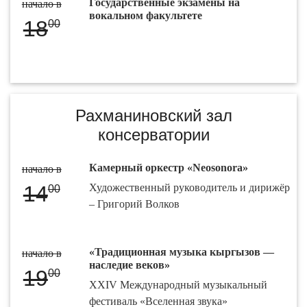
Государственные экзамены на
начало в
вокальном факультете
18
00
Рахманиновский зал
консерватории
Камерный оркестр «Neosonora»
начало в
14
Художественный руководитель и дирижёр
00
– Григорий Волков
«Традиционная музыка кыргызов —
начало в
наследие веков»
19
00
XXIV Международный музыкальный
фестиваль «Вселенная звука»