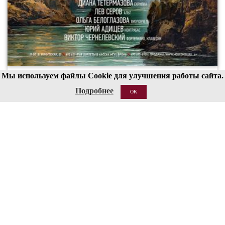
Мы используем файлы Cookie для улучшения работы сайта.
00
19
Подробнее
OK
20 АВГ 2026
Структура
Сведения об образовательной организации
Национальные проекты России
Антитеррор
Пожарная безопасность
Ссылки
О сайте
Контакты
Кассы работают с 12:00 до 19:00 (перерыв 15:00-15:30)