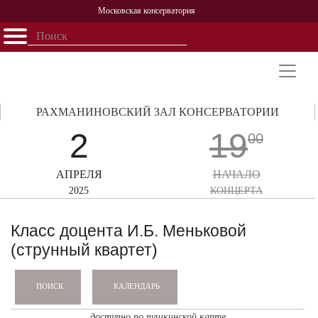
Московская консерватория
Открыть - закрыть
Главная
События
Афиша
Учеба
Наука
Структура
Персоналии
История
Партнерство
РАХМАНИНОВСКИЙ ЗАЛ КОНСЕРВАТОРИИ
2
19
00
АПРЕЛЯ
НАЧАЛО
2025
КОНЦЕРТА
Класс доцента И.Б. Меньковой
(струнный квартет)
КАЛЕНДАРЬ
ПОИСК
доступно по пушкинской карте