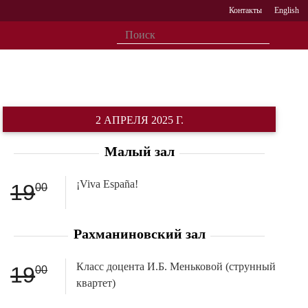
Контакты
English
2 АПРЕЛЯ 2025 Г.
Малый зал
¡Viva España!
19
00
Рахманиновский зал
Класс доцента И.Б. Меньковой (струнный
19
00
квартет)