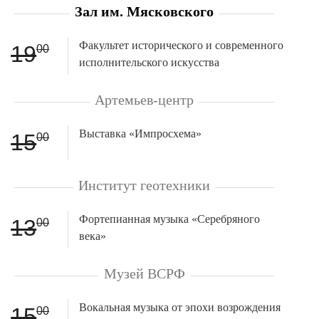
Зал им. Мясковского
Факультет исторического и современного
19
00
исполнительского искусства
Артемьев-центр
Выставка «Импросхема»
15
00
Институт геотехники
Фортепианная музыка «Серебряного
13
00
века»
Музей ВСРФ
Вокальная музыка от эпохи возрождения
15
00