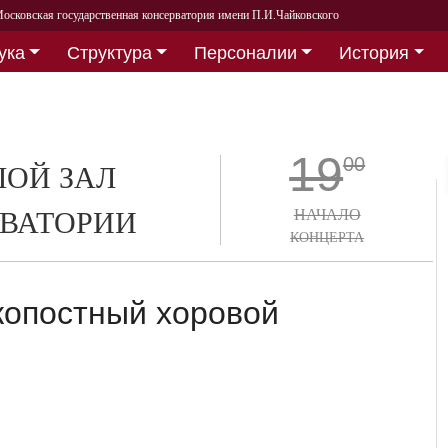
осковская государственная консерватория имени П.И.Чайковского
ука
Структура
Персоналии
История
19
00
ОЙ ЗАЛ
ВАТОРИИ
НАЧАЛО
КОНЦЕРТА
копостный хоровой