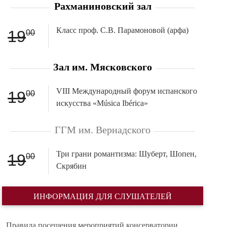
Рахманиновский зал
Класс проф. С.В. Парамоновой (арфа)
19
00
Зал им. Мясковского
VIII Международный форум испанского
19
00
искусства «Música Ibérica»
ГГМ им. Вернадского
Три грани романтизма: Шуберт, Шопен,
19
00
Скрябин
ИНФОРМАЦИЯ ДЛЯ СЛУШАТЕЛЕЙ
Правила посещения мероприятий консерватории