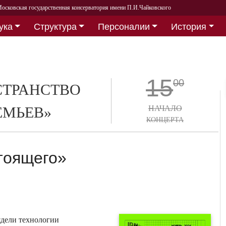
осковская государственная консерватория имени П.И.Чайковского
ука
Структура
Персоналии
История
15
00
СТРАНСТВО
ЕМЬЕВ»
НАЧАЛО
КОНЦЕРТА
тоящего»
ядели технологии