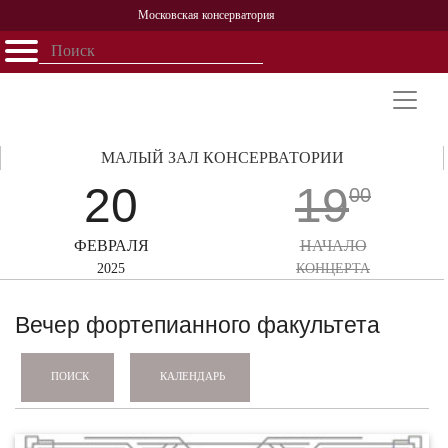
Московская консерватория
Открыть - закрыть
Главная
События
Афиша
Учеба
Наука
Структура
Персоналии
История
Партнерство
МАЛЫЙ ЗАЛ КОНСЕРВАТОРИИ
20
19
00
ФЕВРАЛЯ
НАЧАЛО
2025
КОНЦЕРТА
Вечер фортепианного факультета
КАЛЕНДАРЬ
ПОИСК