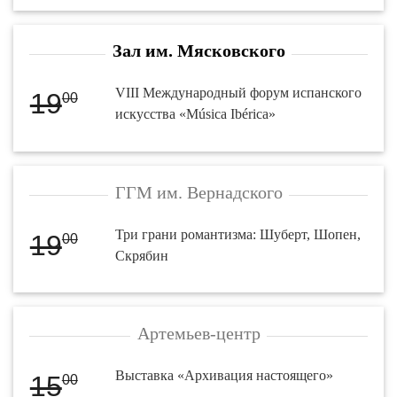
Зал им. Мясковского
VIII Международный форум испанского
19
00
искусства «Música Ibérica»
ГГМ им. Вернадского
Три грани романтизма: Шуберт, Шопен,
19
00
Скрябин
Артемьев-центр
Выставка «Архивация настоящего»
15
00