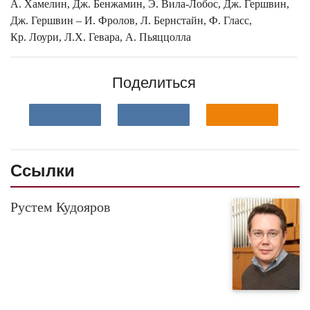
А. Хамелин, Дж. Бенжамин, Э. Вила-Лобос, Дж. Гершвин,
Дж. Гершвин – И. Фролов, Л. Бернстайн, Ф. Гласс,
Кр. Лоури, Л.Х. Гевара, А. Пьяццолла
Поделиться
Ссылки
Рустем Кудояров