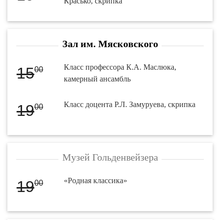
Красько, скрипка
Зал им. Мясковского
Класс профессора К.А. Маслюка,
15
00
камерный ансамбль
Класс доцента Р.Л. Замуруева, скрипка
19
00
Музей Гольденвейзера
«Родная классика»
19
00