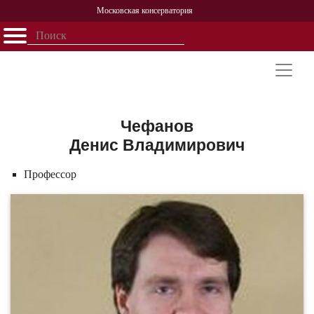
Московская консерватория
Открыть - закрыть
Главная
События
Афиша
Учеба
Наука
Структура
Персоналии
История
Партнерство
Чефанов
Денис Владимирович
Профессор