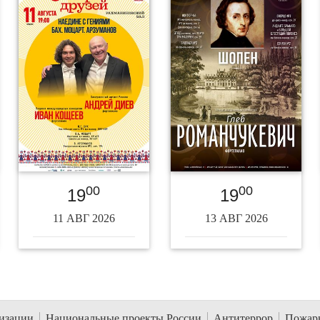
00
00
19
19
11 АВГ 2026
13 АВГ 2026
низации
Национальные проекты России
Антитеррор
Пожарн