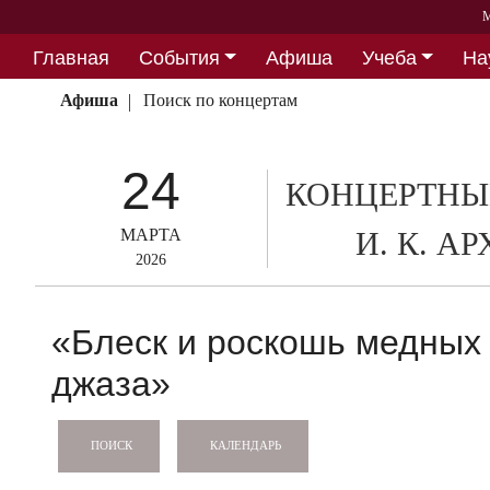
М
Главная
События
Афиша
Учеба
На
Партнерство
Афиша
Поиск по концертам
24
КОНЦЕРТНЫ
МАРТА
И. К. А
2026
«Блеск и роскошь медных 
джаза»
КАЛЕНДАРЬ
ПОИСК