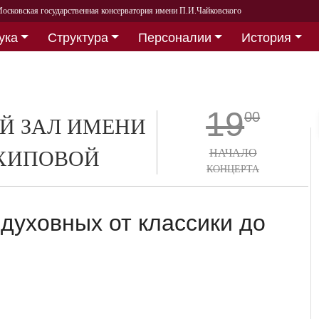
осковская государственная консерватория имени П.И.Чайковского
ука
Структура
Персоналии
История
19
00
Й ЗАЛ ИМЕНИ
РХИПОВОЙ
НАЧАЛО
КОНЦЕРТА
духовных от классики до