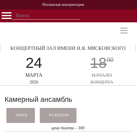
Московская консерватория
Открыть - закрыть
Главная
События
Афиша
Учеба
Наука
Структура
Персоналии
История
Партнерство
КОНЦЕРТНЫЙ ЗАЛ ИМЕНИ Н.Я. МЯСКОВСКОГО
24
18
00
МАРТА
НАЧАЛО
2026
КОНЦЕРТА
Камерный ансамбль
КАЛЕНДАРЬ
ПОИСК
цена билета - 300