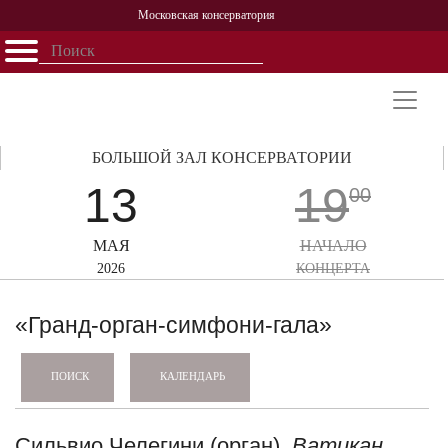
Московская консерватория
Открыть - закрыть
Главная
События
Афиша
Учеба
Наука
Структура
Персоналии
История
Партнерство
БОЛЬШОЙ ЗАЛ КОНСЕРВАТОРИИ
13
19
00
МАЯ
НАЧАЛО
2026
КОНЦЕРТА
«Гранд-орган-симфони-гала»
КАЛЕНДАРЬ
ПОИСК
Сильвио Челегини (орган),
Ватикан