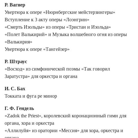
Р. Вагнер
Увертюра к опере «Нюрнбергские мейстерзингеры»
Вступление к 3 акту оперы «Лоэнгрин»
«Смерть Изольды» из оперы «Тристан и Изольда»
«Полет Валькирий» и Музыка волшебного огня из оперы
«Валькирия»
Увертюра к опере «Тангейзер»
Р. Штраус
«Восход» из симфонической поэмы «Так говорил
Заратустра» для оркестра и органа
И. С. Бах
Токката и фуга ре минор
Г. Ф. Гендель
«Zadok the Priest», королевский коронационный гимн для
органа, хора и оркестра
«Аллилуйя» из оратории «Мессия» для хора, оркестра и
органа