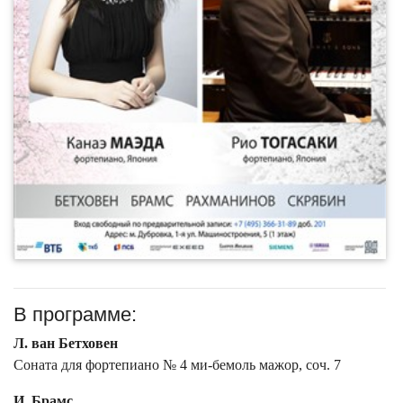
В программе:
Л. ван Бетховен
Соната для фортепиано № 4 ми-бемоль мажор, соч. 7
И. Брамс