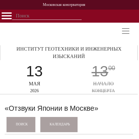
Московская консерватория
Открыть - закрыть
Главная
События
Афиша
Учеба
Наука
Структура
Персоналии
История
Партнерство
ИНСТИТУТ ГЕОТЕХНИКИ И ИНЖЕНЕРНЫХ
ИЗЫСКАНИЙ
13
13
00
МАЯ
НАЧАЛО
2026
КОНЦЕРТА
«Отзвуки Японии в Москве»
КАЛЕНДАРЬ
ПОИСК