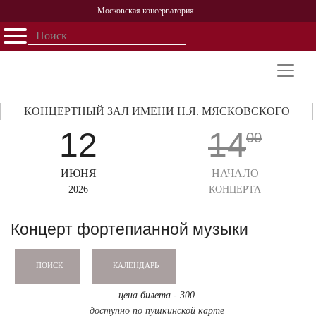
Московская консерватория
Открыть - закрыть
Главная
События
Афиша
Учеба
Наука
Структура
Персоналии
История
Партнерство
КОНЦЕРТНЫЙ ЗАЛ ИМЕНИ Н.Я. МЯСКОВСКОГО
12
14
00
ИЮНЯ
НАЧАЛО
2026
КОНЦЕРТА
Концерт фортепианной музыки
КАЛЕНДАРЬ
ПОИСК
цена билета - 300
доступно по пушкинской карте