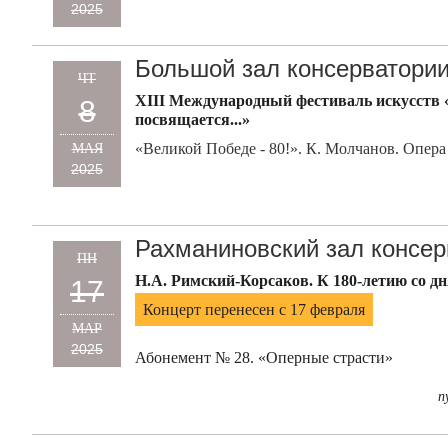
2025
Большой зал консерватори
ЧТ
XIII Международный фестиваль искусств
8
посвящается...»
«Великой Победе - 80!». К. Молчанов. Опера
МАЯ
2025
Рахманиновский зал консер
ПН
Н.А. Римский-Корсаков. К 180-летию со д
17
Концерт перенесен с 17 февраля
МАР
2025
Абонемент № 28. «Оперные страсти»
п