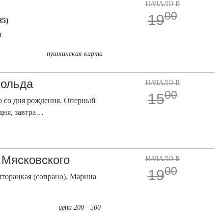
НАЧАЛО В
00
19
85)
я
пушкинская карта
хольда
НАЧАЛО В
00
15
ю со дня рождения. Оперный
одня, завтра…
 Мясковского
НАЧАЛО В
00
19
торацкая (сопрано), Марина
цена 200 - 500