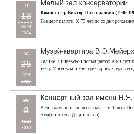
Малый зал консерватории
ЧТ
Композитор Виктор Полторацкий (1949-19
13
Концерт памяти. К 75-летию со дня рождени
ИЮН
2024
Музей-квартира В.Э.Мейер
ВС
Галине Вишневской посвящается: К 90-лети
25
театр Московской консерватории: вчера, сег
СЕН
2016
Концертный зал имени Н.Я.
ВС
Вечер камерно-вокальной музыки. Ольга Пол
8
Агафонникова (фортепиано)
МАЯ
2016