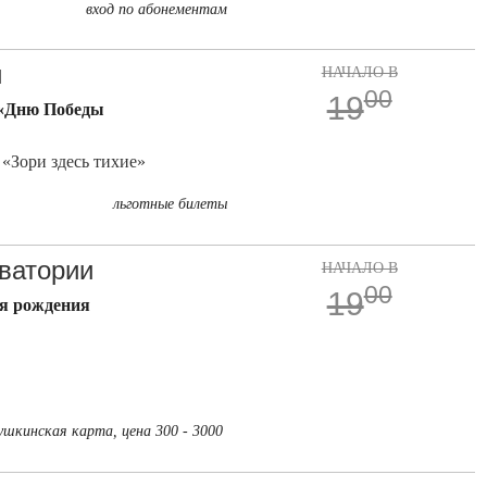
вход по абонементам
и
НАЧАЛО В
00
19
 «Дню Победы
 «Зори здесь тихие»
льготные билеты
ватории
НАЧАЛО В
00
19
ня рождения
ушкинская карта, цена 300 - 3000