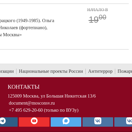
НАЧАЛО В
00
19
ацкого (1949-1985). Ольга
Николаев (фортепиано),
зы Москвы»
низации
Национальные проекты России
Антитеррор
Пожарн
КОНТАКТЫ
125009 Москва, ул Большая Никитская 13/6
document@mosconsv.ru
+7 495 629-20-60 (только по ВУЗу)