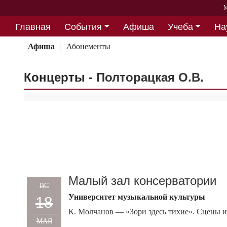
М
Главная
События
Афиша
Учеба
На
Партнерство
Афиша
Абонементы
Концерты -
Полторацкая О.В.
Малый зал консерватории
ВС
Университет музыкальной культуры
18
К. Молчанов — «Зори здесь тихие». Сцены и
МАЯ